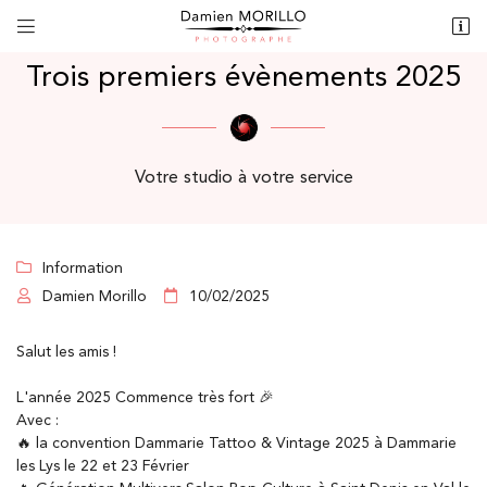


10 rue des grands champs
18320 Jouet-sur-l’Aubois
Trois premiers évènements 2025
06 40 32 59 67
Votre studio à votre service
Information

Damien Morillo
10/02/2025


Adresse email de réception

Salut les amis !
Recopier le code ci-contre
L'année 2025 Commence très fort 🎉

Avec :
Rafraîchir le captcha

🔥 la convention Dammarie Tattoo & Vintage 2025 à Dammarie
les Lys le 22 et 23 Février