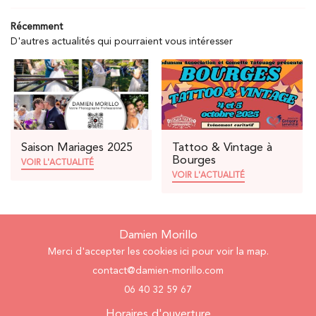
AVIS
Récemment
D'autres actualités qui pourraient vous intéresser
CONTACT
Saison Mariages 2025
Tattoo & Vintage à
Bourges
VOIR L'ACTUALITÉ
VOIR L'ACTUALITÉ
Damien Morillo
Merci d'accepter les cookies
ici
pour voir la map.
06 40 32 59 67
Horaires d'ouverture