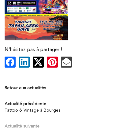
Une question
ROFESSIONNEL
MARIAGE
06 40 32 59 6
EVENEMENTIEL
N'hésitez pas à partager !
MARIAGE
SHOOTING
Rejoignez-nou
TUDIO MOBILE
Retour aux actualités
ÉVÉNEMENTS
Actualité précédente
Tattoo & Vintage à Bourges
ARTISTE
Restez infor
Actualité suivante
INSCRIPTION NEWS
ACTUALITÉS
-