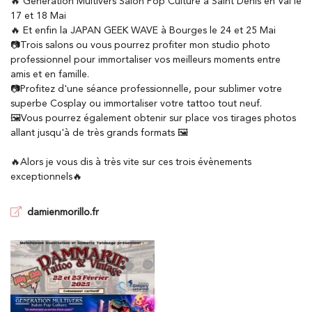
🔥 Génération Multivers Salon Pop Culture à Saint Denis en Val le
17 et 18 Mai
🔥 Et enfin la JAPAN GEEK WAVE à Bourges le 24 et 25 Mai
📷Trois salons ou vous pourrez profiter mon studio photo
professionnel pour immortaliser vos meilleurs moments entre
En cochant cette case, vous consentez à recevoir nos propositions
amis et en famille.
commerciales à l'adresse email indiqué ci-dessus. Vous pouvez vous
désinscrire à tout moment en utilisant
le formulaire de désinscription
.
📷Profitez d'une séance professionnelle, pour sublimer votre
superbe Cosplay ou immortaliser votre tattoo tout neuf.
INSCRIPTION
🖼️Vous pourrez également obtenir sur place vos tirages photos
allant jusqu'à de très grands formats 🖼️
🔥Alors je vous dis à très vite sur ces trois évènements
exceptionnels🔥
damienmorillo.fr
ACCUEIL
PARTICULIER