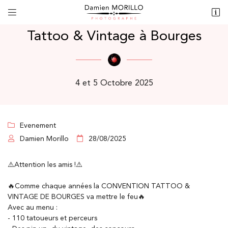


10 rue des grands champs
18320 Jouet-sur-l’Aubois
Tattoo & Vintage à Bourges
06 40 32 59 67
4 et 5 Octobre 2025
Evenement

Damien Morillo
28/08/2025


Adresse email de réception

⚠️Attention les amis !⚠️
Recopier le code ci-contre
🔥Comme chaque années la
CONVENTION TATTOO &

VINTAGE DE BOURGES
va mettre le feu🔥
Rafraîchir le captcha

Avec au menu :
-
110 tatoueurs et perceurs