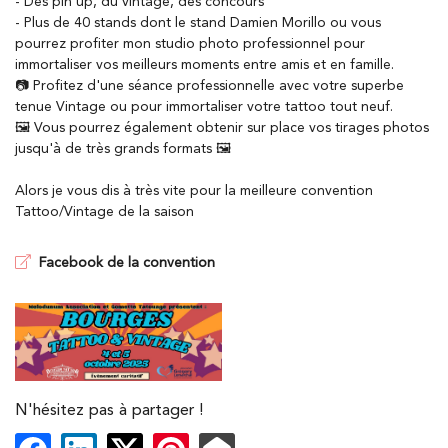
- Des pin up, du vintage, des concours
- Plus de 40 stands dont le stand Damien Morillo ou vous
pourrez profiter mon studio photo professionnel pour
immortaliser vos meilleurs moments entre amis et en famille.
📷 Profitez d'une séance professionnelle avec votre superbe
En cochant cette case, vous consentez à recevoir nos propositions
tenue Vintage ou pour immortaliser votre tattoo tout neuf.
commerciales à l'adresse email indiqué ci-dessus. Vous pouvez vous
désinscrire à tout moment en utilisant
le formulaire de désinscription
.
🖼️ Vous pourrez également obtenir sur place vos tirages photos
jusqu'à de très grands formats 🖼️
INSCRIPTION
Alors je vous dis à très vite pour la meilleure convention
Tattoo/Vintage de la saison
Facebook de la convention
ACCUEIL
PARTICULIER
Une question
ROFESSIONNEL
N'hésitez pas à partager !
MARIAGE