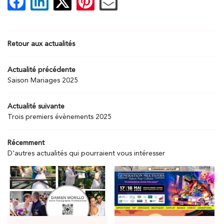
06 40 32 59 6
EVENEMENTIEL
Retour aux actualités
MARIAGE
SHOOTING
Actualité précédente
Rejoignez-nou
Saison Mariages 2025
TUDIO MOBILE
Actualité suivante
ÉVÉNEMENTS
Trois premiers évènements 2025
ARTISTE
Restez infor
Récemment
D'autres actualités qui pourraient vous intéresser
INSCRIPTION NEWS
ACTUALITÉS
AVIS
CONTACT